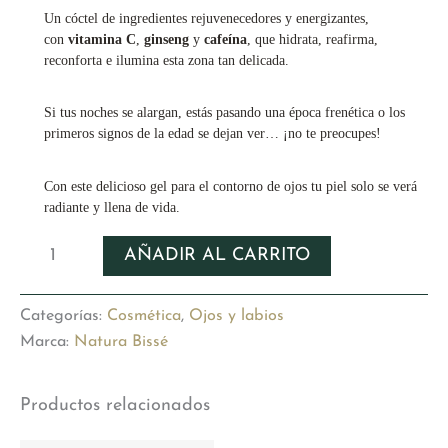
Un cóctel de ingredientes rejuvenecedores y energizantes,
con
vitamina C
,
ginseng
y
cafeína
, que hidrata, reafirma,
reconforta e ilumina esta zona tan delicada.
Si tus noches se alargan, estás pasando una época frenética o los
primeros signos de la edad se dejan ver… ¡no te preocupes!
Con este delicioso gel para el contorno de ojos tu piel solo se verá
radiante y llena de vida.
C+C
AÑADIR AL CARRITO
VITAMIN
EYE
cantidad
Categorías:
Cosmética
,
Ojos y labios
Marca:
Natura Bissé
Productos relacionados