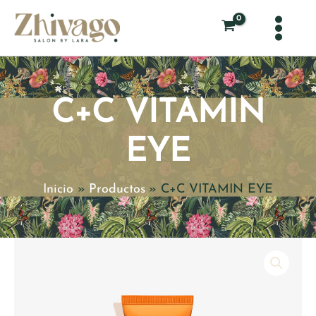
Ir
al
contenido
C+C VITAMIN
EYE
Inicio
Productos
C+C VITAMIN EYE