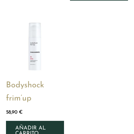
Bodyshock
frim’up
58,90
€
AÑADIR AL
CARRITO