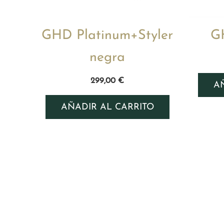
GHD Platinum+Styler
G
negra
299,00
€
A
AÑADIR AL CARRITO