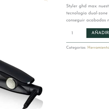
Styler ghd max: nues
tecnología dual-zone
conseguir acabados má
GHD
AÑADIR
Max
Styler
cantidad
Categorías:
Herramient