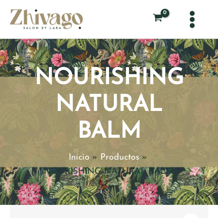
Ir
al
contenido
NOURISHING
NATURAL
BALM
Inicio
Productos
NOURISHING NATURAL BALM