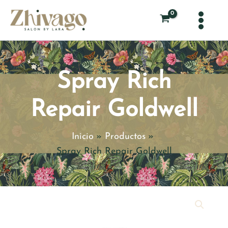
Ir
al
contenido
Spray Rich
Repair Goldwell
Inicio
Productos
Spray Rich Repair Goldwell