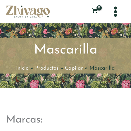
Ir
al
contenido
Mascarilla
Inicio
Productos
Capilar
Mascarilla
Marcas: