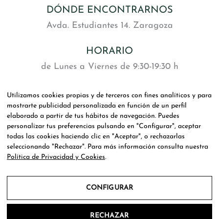
DÓNDE ENCONTRARNOS
Avda. Estudiantes 14. Zaragoza
HORARIO
de Lunes a Viernes de 9:30-19:30 h
y Sábado de 9:00-14:00 h
Utilizamos cookies propias y de terceros con fines analíticos y para
mostrarte publicidad personalizada en función de un perfil
SOCIAL
elaborado a partir de tus hábitos de navegación. Puedes
personalizar tus preferencias pulsando en "Configurar", aceptar
todas las cookies haciendo clic en "Aceptar", o rechazarlas
seleccionando "Rechazar". Para más información consulta nuestra
Política de Privacidad y Cookies
.
Accesibilidad
CONFIGURAR
Mapa web
Ayudas recibidas
RECHAZAR