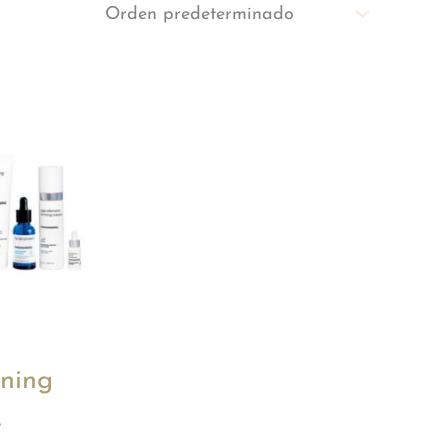
ening
e